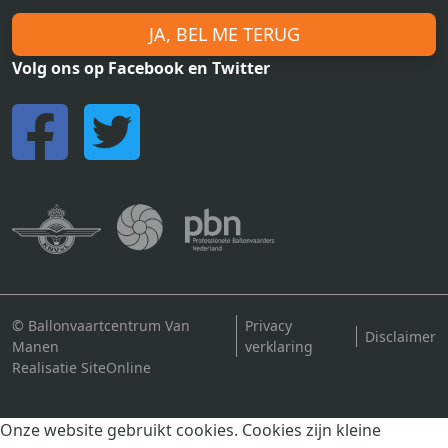
JA, BEL ME TERUG
Volg ons op Facebook en Twitter
© Ballonvaartcentrum Van
Privacy
Disclaimer
Manen
verklaring
Realisatie SiteOnline
Onze website gebruikt cookies. Cookies zijn kleine