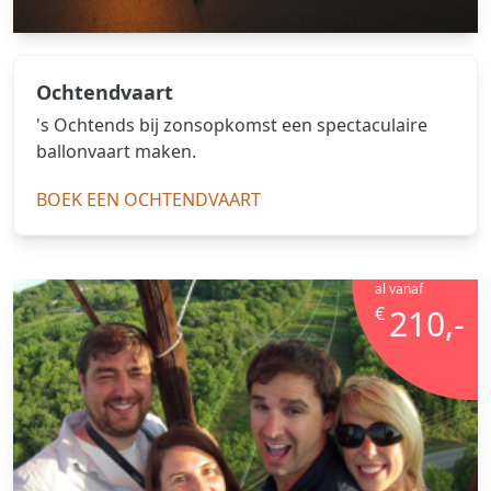
Ochtendvaart
's Ochtends bij zonsopkomst een spectaculaire
ballonvaart maken.
BOEK EEN OCHTENDVAART
al vanaf
€
210,-