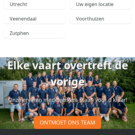
Utrecht
Uw eigen locatie
Veenendaal
Voorthuizen
Zutphen
Elke vaart overtreft de
vorige
Onze ervaren medewerkers staan voor u klaar!
ONTMOET ONS TEAM