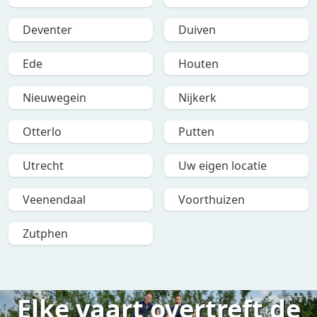
Deventer
Duiven
Ede
Houten
Nieuwegein
Nijkerk
Otterlo
Putten
Utrecht
Uw eigen locatie
Veenendaal
Voorthuizen
Zutphen
Elke vaart overtreft de