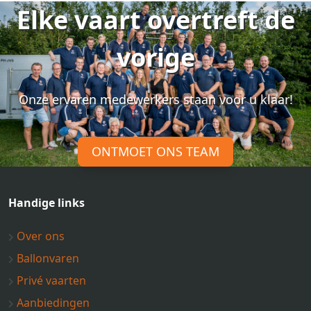
Elke vaart overtreft de
vorige
Onze ervaren medewerkers staan voor u klaar!
ONTMOET ONS TEAM
Handige links
Over ons
Ballonvaren
Privé vaarten
Aanbiedingen