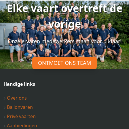
Elke vaart overtreft de
vorige
Onze ervaren medewerkers staan voor u klaar!
ONTMOET ONS TEAM
Handige links
Over ons
Ballonvaren
Privé vaarten
Aanbiedingen