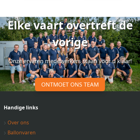
Elke vaart overtreft de
vorige
Onze ervaren medewerkers staan voor u klaar!
ONTMOET ONS TEAM
Handige links
Over ons
Ballonvaren