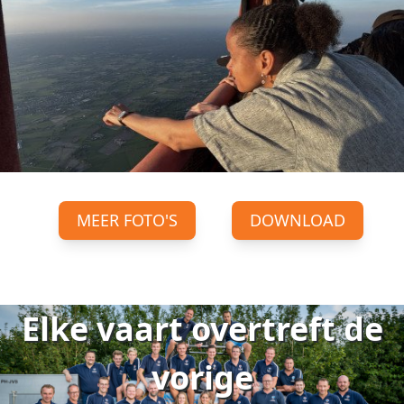
MEER FOTO'S
DOWNLOAD
Elke vaart overtreft de
vorige