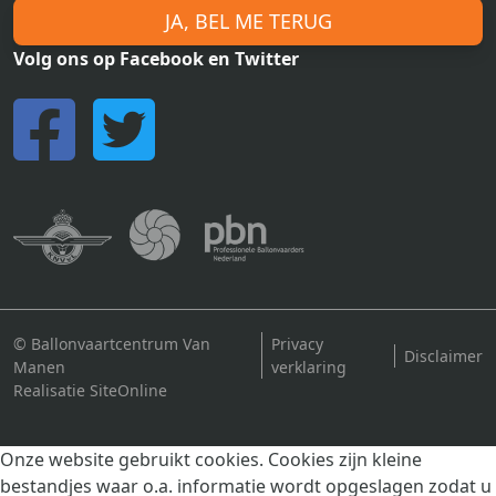
JA, BEL ME TERUG
Volg ons op Facebook en Twitter
© Ballonvaartcentrum Van
Privacy
Disclaimer
Manen
verklaring
Realisatie SiteOnline
Onze website gebruikt cookies. Cookies zijn kleine
bestandjes waar o.a. informatie wordt opgeslagen zodat u