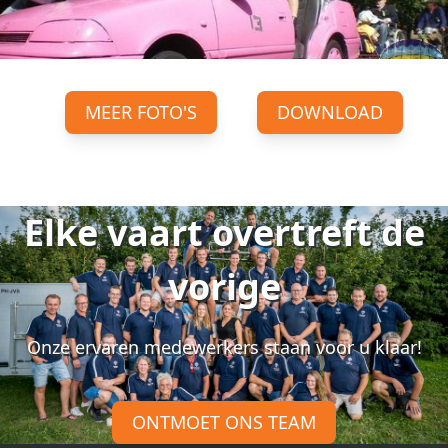
MEER FOTO'S
DOWNLOAD
Elke vaart overtreft de
vorige
Onze ervaren medewerkers staan voor u klaar!
ONTMOET ONS TEAM