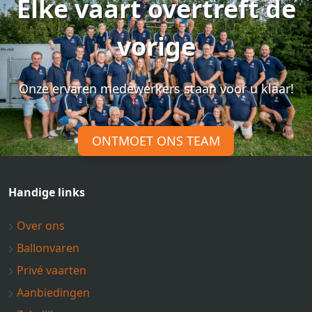
Elke vaart overtreft de
vorige
Onze ervaren medewerkers staan voor u klaar!
ONTMOET ONS TEAM
Handige links
Over ons
Ballonvaren
Privé vaarten
Aanbiedingen