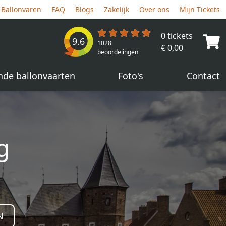
Ballonvaren
FAQ
Blogs
Zakelijk
Over ons
Mijn Tickets
0 tickets
9.6
1028
€ 0,00
beoordelingen
nde ballonvaarten
Foto's
Contact
g
N