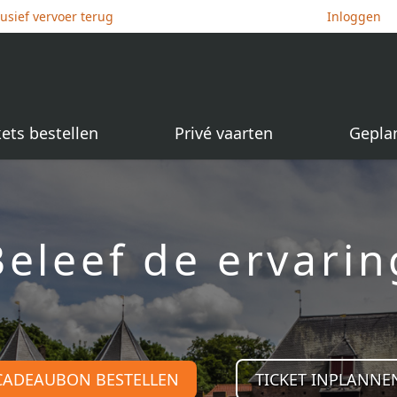
lusief vervoer terug
Inloggen
kets bestellen
Privé vaarten
Gepla
Beleef de ervarin
CADEAUBON BESTELLEN
TICKET INPLANNE