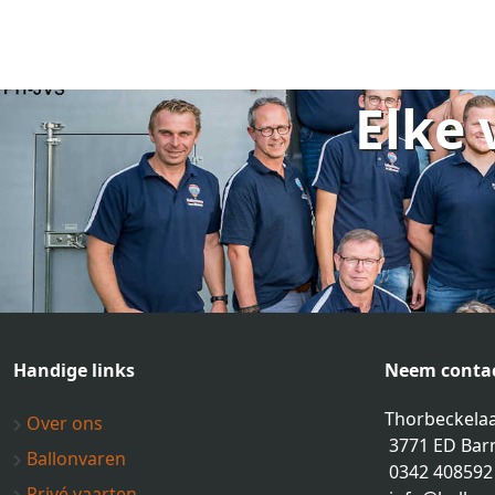
Elke 
Handige links
Neem contac
Thorbeckelaa
Over ons
3771 ED Bar
Ballonvaren
0342 408592
Privé vaarten