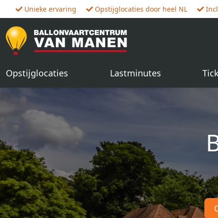
Unieke ervaring
Opstijglocaties door heel NL
Inc
Opstijglocaties
Lastminutes
Tic