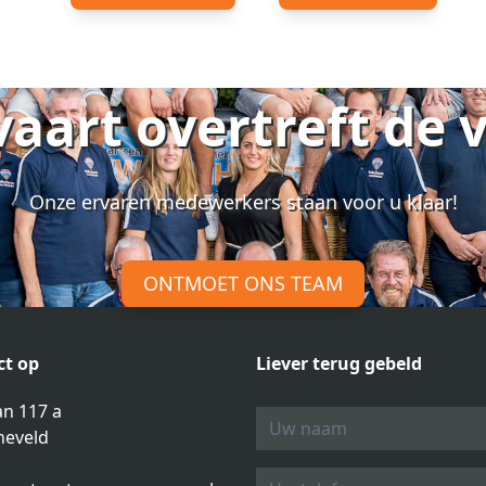
vaart overtreft de 
Onze ervaren medewerkers staan voor u klaar!
ONTMOET ONS TEAM
t op
Liever terug gebeld
n 117 a
neveld