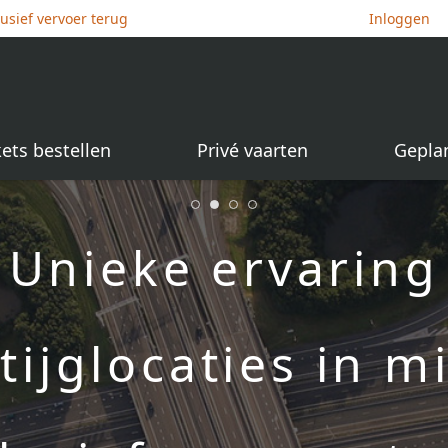
lusief vervoer terug
Inloggen
kets bestellen
Privé vaarten
Gepla
Unieke ervaring
tijglocaties in 