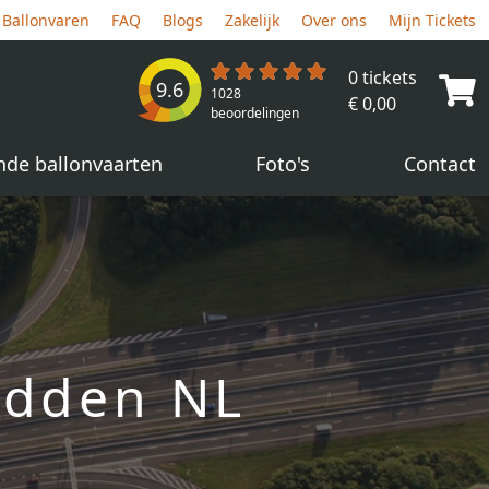
Ballonvaren
FAQ
Blogs
Zakelijk
Over ons
Mijn Tickets
0 tickets
9.6
1028
€ 0,00
beoordelingen
nde ballonvaarten
Foto's
Contact
midden NL