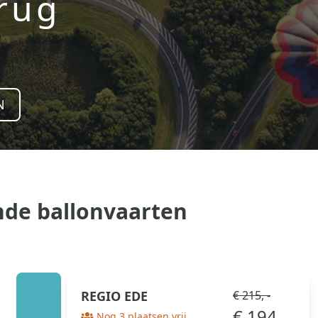
erug
N
ande ballonvaarten
REGIO
EDE
€ 215, -
€ 194 , -
Nog 3 plaatsen vrij