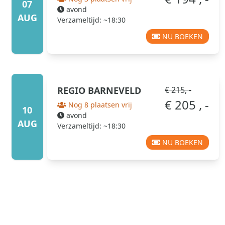
07
avond
AUG
Verzameltijd: ~18:30
NU BOEKEN
REGIO
BARNEVELD
€ 215, -
€ 205 , -
Nog 8 plaatsen vrij
10
avond
AUG
Verzameltijd: ~18:30
NU BOEKEN