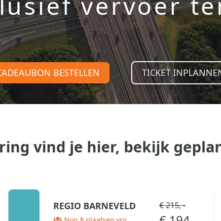
lusief vervoer t
CADEAUBON BESTELLEN
TICKET INPLANNE
ing vind je hier, bekijk gepl
REGIO
BARNEVELD
€ 215, -
€ 194 , -
Nog 8 plaatsen vrij