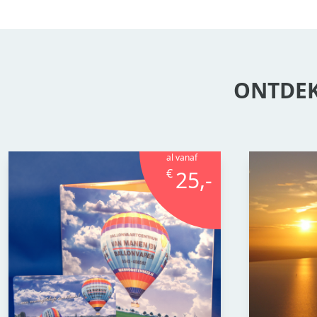
ONTDEK
al vanaf
€
25,-