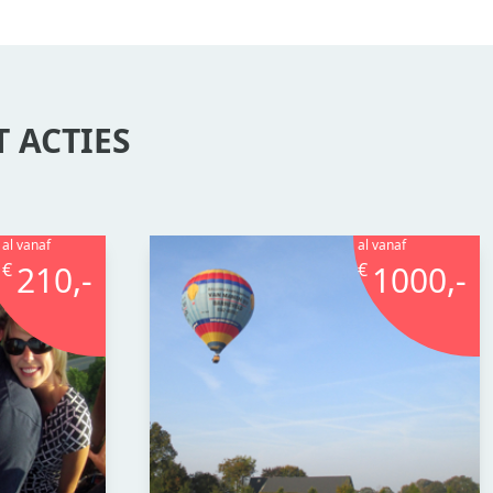
 ACTIES
al vanaf
al vanaf
€
210,-
€
1000,-