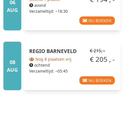
06
avond
AUG
Verzameltijd: ~18:30
NU BOEKEN
REGIO
BARNEVELD
€ 215, -
€ 205 , -
Nog 8 plaatsen vrij
08
ochtend
AUG
Verzameltijd: ~05:45
NU BOEKEN