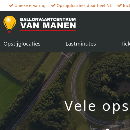
Unieke ervaring
Opstijglocaties door heel NL
Inc
Opstijglocaties
Lastminutes
Tic
Vele ops