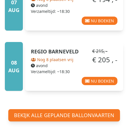
07
avond
AUG
Verzameltijd: ~18:30
NU BOEKEN
REGIO
BARNEVELD
€ 215, -
€ 205 , -
Nog 8 plaatsen vrij
08
avond
AUG
Verzameltijd: ~18:30
NU BOEKEN
BEKIJK ALLE GEPLANDE BALLONVAARTEN