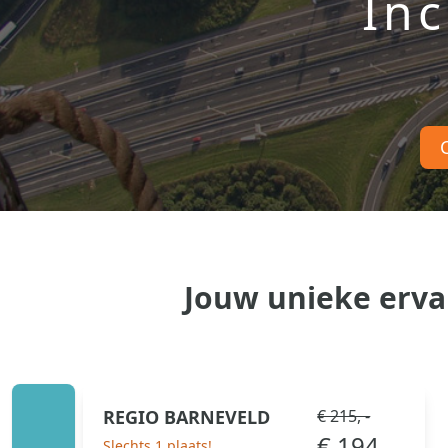
Inc
Jouw unieke ervar
REGIO
BARNEVELD
€ 215, -
€ 194 , -
Slechts 1 plaats!