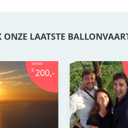
 ONZE LAATSTE BALLONVAART
slechts
€
200,-